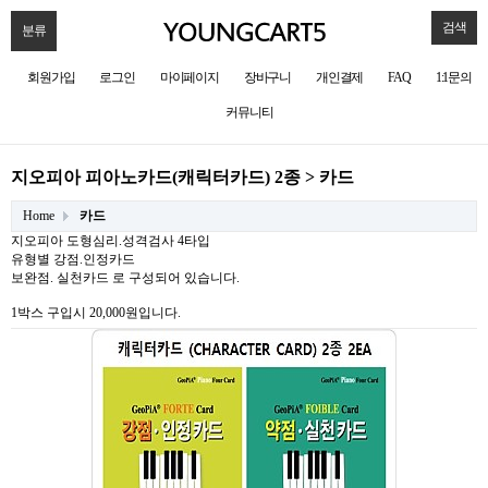
검색
분류
회원가입
로그인
마이페이지
장바구니
개인결제
FAQ
1:1문의
커뮤니티
지오피아 피아노카드(캐릭터카드) 2종 > 카드
Home
카드
지오피아 도형심리.성격검사 4타입
유형별 강점.인정카드
보완점. 실천카드 로 구성되어 있습니다. ​
1박스 구입시 20,000원입니다.